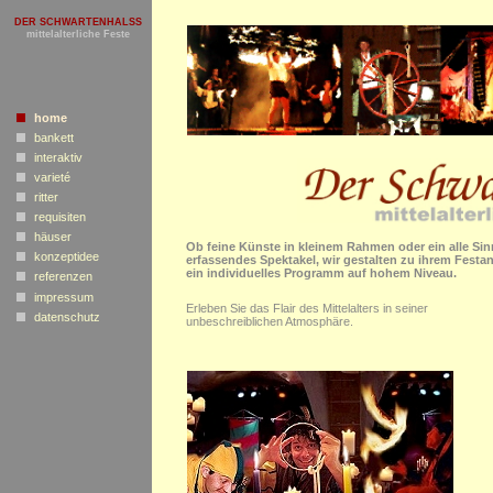
DER SCHWARTENHALSS
mittelalterliche Feste
home
bankett
interaktiv
varieté
ritter
requisiten
häuser
Ob feine Künste in kleinem Rahmen oder ein alle Si
konzeptidee
erfassendes Spektakel, wir gestalten zu ihrem Festa
ein individuelles Programm auf hohem Niveau.
referenzen
impressum
Erleben Sie das Flair des Mittelalters in seiner
datenschutz
unbeschreiblichen Atmosphäre.